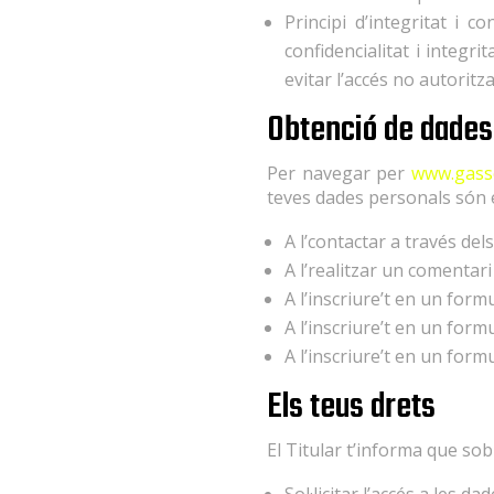
Principi d’integritat i 
confidencialitat i integr
evitar l’accés no autoritz
Obtenció de dades
Per navegar per
www.gass
teves dades personals són 
A l’contactar a través del
A l’realitzar un comentari
A l’inscriure’t en un form
A l’inscriure’t en un form
A l’inscriure’t en un form
Els teus drets
El Titular t’informa que sob