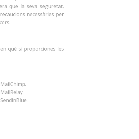
nera que la seva seguretat,
 precaucions necessàries per
cers.
s en què sí proporciones les
b MailChimp.
 MailRelay.
b SendinBlue.