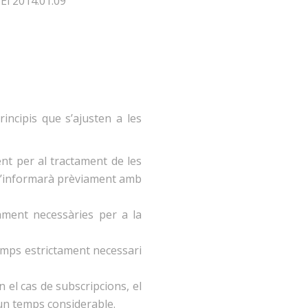
 El 2014.01.09
rincipis que s’ajusten a les
ment per al tractament de les
s t’informarà prèviament amb
ctament necessàries per a la
temps estrictament necessari
n el cas de subscripcions, el
t un temps considerable.