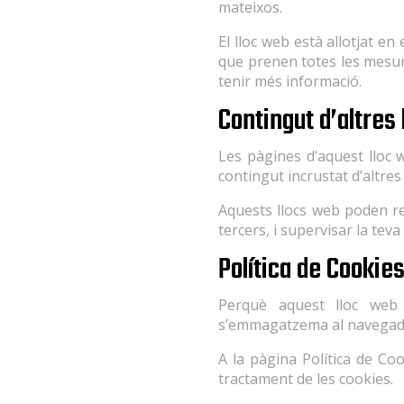
mateixos.
El lloc web està allotjat en
que prenen totes les mesure
tenir més informació.
Contingut d’altres
Les pàgines d’aquest lloc w
contingut incrustat d’altre
Aquests llocs web poden rec
tercers, i supervisar la teva
Política de Cookie
Perquè aquest lloc web 
s’emmagatzema al navegad
A la pàgina Política de Cook
tractament de les cookies.