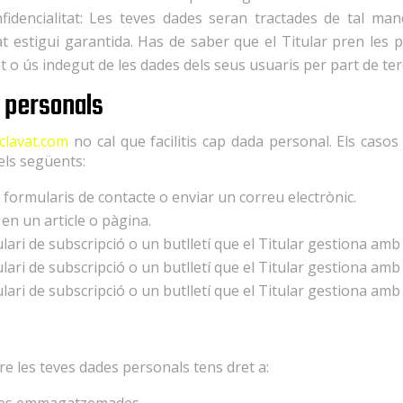
confidencialitat: Les teves dades seran tractades de tal ma
itat estigui garantida. Has de saber que el Titular pren les
at o ús indegut de les dades dels seus usuaris per part de ter
 personals
clavat.com
no cal que facilitis cap dada personal. Els caso
els següents:
s formularis de contacte o enviar un correu electrònic.
 en un article o pàgina.
ulari de subscripció o un butlletí que el Titular gestiona am
ulari de subscripció o un butlletí que el Titular gestiona amb
ulari de subscripció o un butlletí que el Titular gestiona am
re les teves dades personals tens dret a: