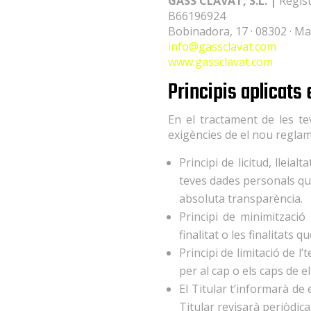
GASS CLAVAT, S.L. |
Regist
B66196924
Bobinadora, 17 · 08302 · Ma
info@gassclavat.com
www.gassclavat.com
Principis aplicats
En el tractament de les tev
exigències de el nou regla
Principi de licitud, lleia
teves dades personals que
absoluta transparència.
Principi de minimització
finalitat o les finalitats que
Principi de limitació de 
per al cap o els caps de e
El Titular t’informarà de 
Titular revisarà periòdica