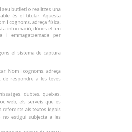
 seu butlletí o realitzes una
able és el titular. Aquesta
om i cognoms, adreça física,
esta informació, dónes el teu
nada i emmagatzemada per
.
segons el sistema de captura
estar: Nom i cognoms, adreça
at de respondre a les teves
issatges, dubtes, queixes,
loc web, els serveis que es
 referents als textos legals
e no estigui subjecta a les