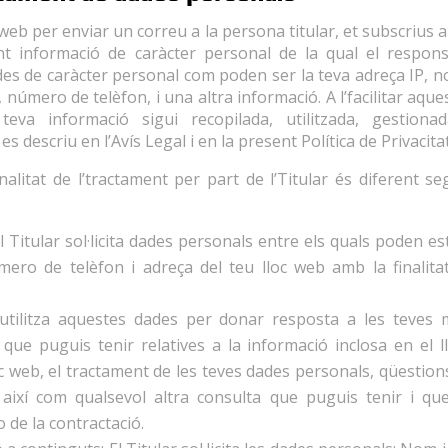
web per enviar un correu a la persona titular, et subscrius al
tant informació de caràcter personal de la qual el respons
es de caràcter personal com poden ser la teva adreça IP, n
 número de telèfon, i una altra informació. A l’facilitar aqu
teva informació sigui recopilada, utilitzada, gestio
descriu en l’Avís Legal i en la present Política de Privacitat
nalitat de l’tractament per part de l’Titular és diferent 
l Titular sol·licita dades personals entre els quals poden 
mero de telèfon i adreça del teu lloc web amb la finalit
 utilitza aquestes dades per donar resposta a les teves m
que puguis tenir relatives a la informació inclosa en el l
oc web, el tractament de les teves dades personals, qüestions
 així com qualsevol altra consulta que puguis tenir i qu
o de la contractació.