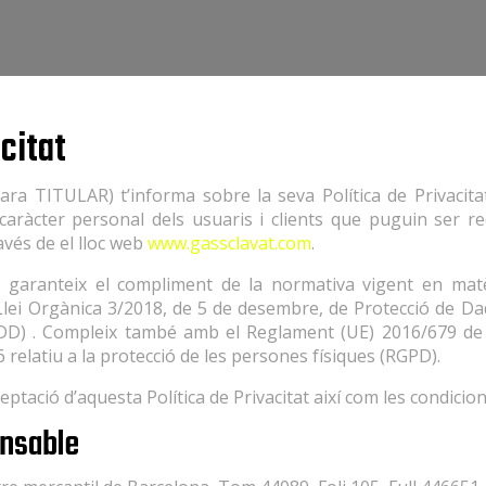
acitat
ara TITULAR) t’informa sobre la seva Política de Privacitat
caràcter personal dels usuaris i clients que puguin ser re
avés de el lloc web
www.gassclavat.com
.
lar garanteix el compliment de la normativa vigent en mat
 Llei Orgànica 3/2018, de 5 de desembre, de Protecció de D
DD) . Compleix també amb el Reglament (UE) 2016/679 de
6 relatiu a la protecció de les persones físiques (RGPD).
ceptació d’aquesta Política de Privacitat així com les condicion
onsable