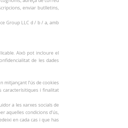
 i cognoms, adreça de correu
cripcions, enviar butlletins,
ence Group LLC d / b / a, amb
licable. Això pot incloure el
nfidencialitat de les dades
en mitjançant l’ús de cookies
racterísitiques i finalitat
guidor a les xarxes socials de
per aquelles condicions d’ús,
edeixi en cada cas i que has