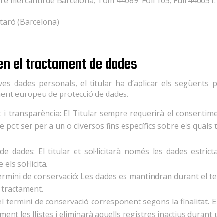
re mercantil de Barcelona, ​​Tom 44089, Foli 105, Full 446651.
taró (Barcelona)
 en el tractament de dades
es dades personals, el titular ha d’aplicar els següents p
ment europeu de protecció de dades:
ltat i transparència: El Titular sempre requerirà el consenti
 pot ser per a un o diversos fins específics sobre els qual
 de dades: El titular et sol·licitarà només les dades estri
 els sol·licita.
l’termini de conservació: Les dades es mantindran durant el 
l tractament.
el termini de conservació corresponent segons la finalitat. E
ment les llistes i eliminarà aquells registres inactius duran