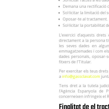
Sol·licitar l’accés a les
Demana una rectificació o 
Sol·licitar la limitació del
Oposar-te al tractament.
Sol·licitar la portabilitat 
L’exercici d’aquests drets 
directament a la persona tit
les seves dades en algun
emmagatzemades i com els ha 
dades personals, oposar-se 
fitxers de l’Titular.
Per exercitar els teus drets 
a
info@gassclavat.com
junt
Tens dret a la tutela judic
l’Agència Espanyola de 
concerneixen infringeix el 
Finalitat de el tr