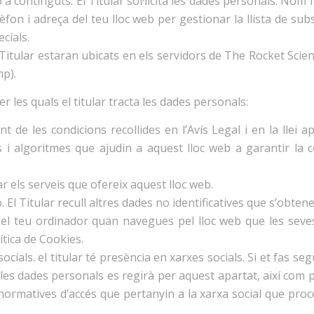
 a continguts: El Titular sol·licita les dades personals: Nom
fon i adreça del teu lloc web per gestionar la llista de subs
cials.
 l’Titular estaran ubicats en els servidors de The Rocket Sci
mp).
per les quals el titular tracta les dades personals:
 de les condicions recollides en l’Avís Legal i en la llei ap
i algoritmes que ajudin a aquest lloc web a garantir la co
r els serveis que ofereix aquest lloc web.
. El Titular recull altres dades no identificatives que s’obten
l teu ordinador quan navegues pel lloc web que les seves ca
ítica de Cookies.
ocials. el titular té presència en xarxes socials. Si et fas se
e les dades personals es regirà per aquest apartat, així com 
i normatives d’accés que pertanyin a la xarxa social que proc