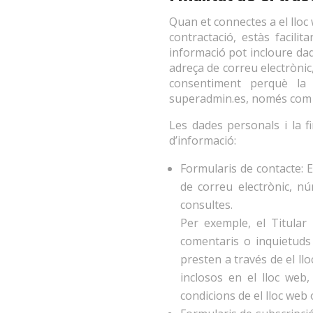
Quan et connectes a el lloc 
contractació, estàs facili
informació pot incloure dad
adreça de correu electrònic,
consentiment perquè la 
superadmin.es, només com es 
Les dades personals i la fi
d’informació:
Formularis de contacte: E
de correu electrònic, nú
consultes.
Per exemple, el Titular
comentaris o inquietuds 
presten a través de el ll
inclosos en el lloc web,
condicions de el lloc web 