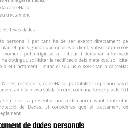
 dades emmagatzemades.
la cancel·lació.
 seu tractament.
de les teves dades.
és personal i per tant ha de ser exercit directament per l
ular, el que significa que qualsevol client, subscriptor o col
 moment pot dirigir-se a l’Titular i demanar informac
obtingut, sol·licitar la rectificació dels mateixos, sol·licitar
a el tractament, limitar el seu ús o sol·licitar la cancel·l
d’accés, rectificació, cancel·lació, portabilitat i oposició has
ament amb la prova vàlida en dret com una fotocòpia de l’D.N.
ial efectiva i a presentar una reclamació davant l’autorita
Protecció de Dades, si consideres que el tractament d
Reglament.
actament de dades personals