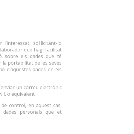
’interessat, sol·licitant-lo
·laborador que hagi facilitat
ió sobre els dades que té
 la portabilitat de les seves
ació d’aquestes dades en els
 d’enviar un correu electrònic
I. o equivalent.
t de control, en aquest cas,
e dades personals que et