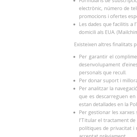
Formularis de subscripció
electrònic, número de telè
promocions i ofertes espe
Les dades que facilitis a
domicili als EUA. (Mailchi
Existeixen altres finalitats 
Per garantir el compliment
desenvolupament d’eines 
personals que recull.
Per donar suport i millora
Per analitzar la navegació
que es descarreguen en e
estan detallades en la Pol
Per gestionar les xarxes s
l’Titular el tractament d
polítiques de privacitat 
acceptat prèviament.