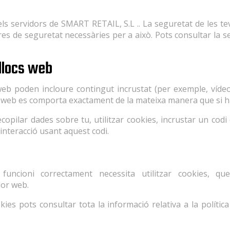
 els servidors de SMART RETAIL, S.L .. La seguretat de les t
s de seguretat necessàries per a això. Pots consultar la sev
 llocs web
eb poden incloure contingut incrustat (per exemple, vídeos, 
s web es comporta exactament de la mateixa manera que si hag
opilar dades sobre tu, utilitzar cookies, incrustar un cod
 interacció usant aquest codi.
s
funcioni correctament necessita utilitzar cookies, q
or web.
ies pots consultar tota la informació relativa a la política de