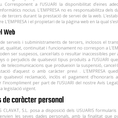
 Corresponent a l’USUARI la disponibilitat d’eines ade
nformàtics nocius. L’EMPRESA no es responsabilitza dels d
de tercers durant la prestació de servei de la web. L’estab
tre L’EMPRESA i el propietari de la pàgina web en la qual s’est
del Web
 de serveis i subministraments de tercers, inclosos el tran
tat, qualitat, continuïtat i funcionament no correspon a L’E
poden ser suspesos, cancel·lats o resultar inaccessibles pe
nys o perjudicis de qualsevol tipus produïts a l’USUARI que
de telecomunicacions que produeixin la suspensió, cancel·l
stació d’aquest o amb caràcter previ . L’EMPRESA qued
de qualsevol reclamació, inclòs el pagament d’honoraris
 l’incompliment per part de l’USUARI del nostre Avís Legal, 
 legislació vigent.
s de caràcter personal
 CLAVAT, S.L. posa a disposició dels USUARIS formularis 
s envien les seves dades personals, amb la finalitat que 