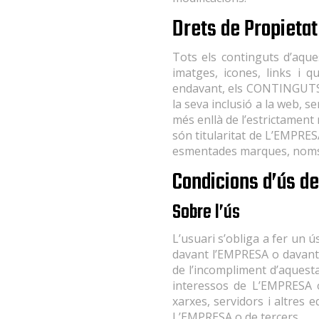
Drets de Propietat 
Tots els continguts d’aque
imatges, icones, links i q
endavant, els CONTINGUTS),
la seva inclusió a la web, s
més enllà de l’estrictament
són titularitat de L’EMPRES
esmentades marques, noms co
Condicions d’ús de
Sobre l’ús
L’usuari s’obliga a fer un ú
davant l’EMPRESA o davant 
de l’incompliment d’aquest
interessos de L’EMPRESA o
xarxes, servidors i altres 
L’EMPRESA o de tercers.