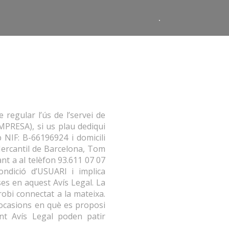
.
regular l’ús de l’servei de
EMPRESA), si us plau dediqui
 NIF: B-66196924 i domicili
ercantil de Barcelona, ​​Tom
ant a al telèfon 93.611 07 07
ondició d’USUARI i implica
ses en aquest Avís Legal. La
robi connectat a la mateixa.
 ocasions en què es proposi
ent Avís Legal poden patir