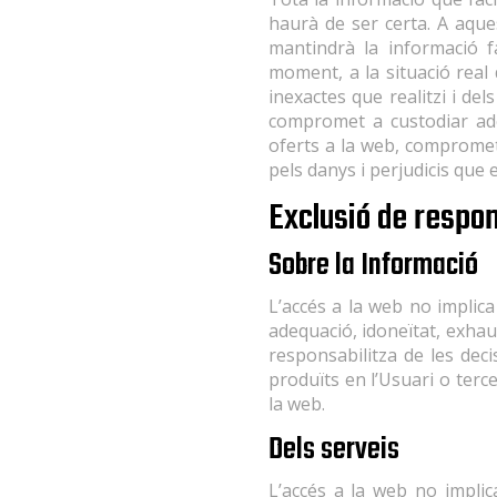
haurà de ser certa. A aque
mantindrà la informació 
moment, a la situació real 
inexactes que realitzi i del
compromet a custodiar adeq
oferts a la web, compromet
pels danys i perjudicis que
Exclusió de respon
Sobre la Informació
L’accés a la web no implica
adequació, idoneïtat, exhau
responsabilitza de les deci
produïts en l’Usuari o ter
la web.
Dels serveis
L’accés a la web no implic