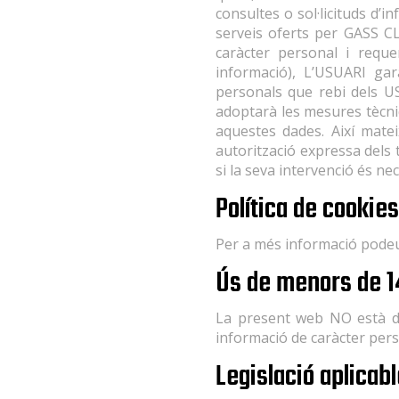
consultes o sol·licituds d’
serveis oferts per GASS CL
caràcter personal i reque
informació), L’USUARI ga
personals que rebi dels US
adoptarà les mesures tècniq
aquestes dades. Així mate
autorització expressa dels
si la seva intervenció és nec
Política de cookies
Per a més informació podeu 
Ús de menors de 1
La present web NO està dir
informació de caràcter pers
Legislació aplicab