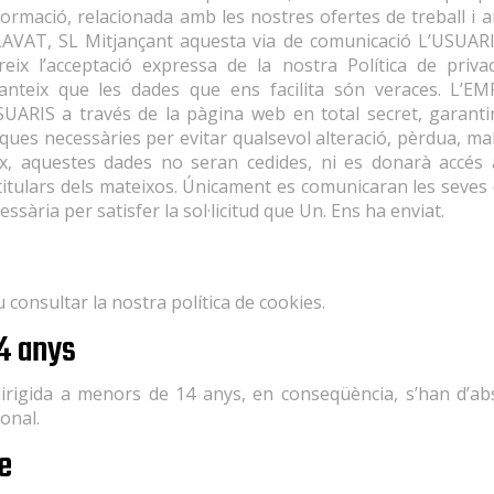
informació, relacionada amb les nostres ofertes de treball i 
AVAT, SL Mitjançant aquesta via de comunicació L’USUARI 
reix l’acceptació expressa de la nostra Política de priva
ranteix que les dades que ens facilita són veraces. L’E
UARIS a través de la pàgina web en total secret, garantint 
ues necessàries per evitar qualsevol alteració, pèrdua, mal
ix, aquestes dades no seran cedides, ni es donarà accés
 titulars dels mateixos. Únicament es comunicaran les seves
essària per satisfer la sol·licitud que Un. Ens ha enviat.
consultar la nostra política de cookies.
4 anys
igida a menors de 14 anys, en conseqüència, s’han d’abst
onal.
le