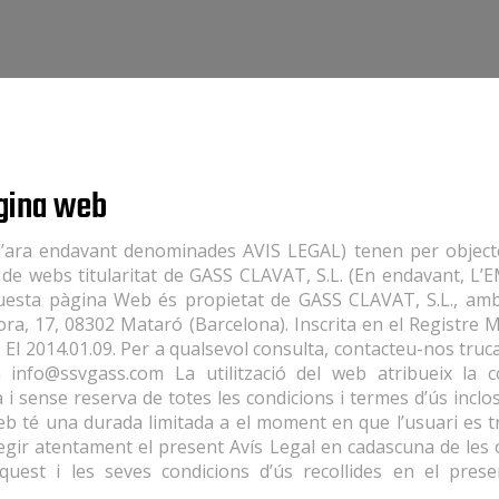
àgina web
’ara endavant denominades AVIS LEGAL) tenen per objecte 
a de webs titularitat de GASS CLAVAT, S.L. (En endavant, L’
questa pàgina Web és propietat de GASS CLAVAT, S.L., amb
dora, 17, 08302 Mataró (Barcelona). Inscrita en el Registre M
. El 2014.01.09. Per a qualsevol consulta, contacteu-nos truc
 info@ssvgass.com La utilització del web atribueix la c
a i sense reserva de totes les condicions i termes d’ús inclo
eb té una durada limitada a el moment en que l’usuari es t
legir atentament el present Avís Legal en cadascuna de les
aquest i les seves condicions d’ús recollides en el pres