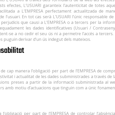
sts efectes, L’USUARI garanteix l’autenticitat de totes aqu
facilitada a L’EMPRESA perfectament actualitzada de man
de l’usuari. En tot cas serà L’USUARI l’únic responsable de
s perjudicis que causi a L’EMPRESA o a tercers per la informa
uadament les dades identificatives (Usuari / Contrasenya
ent-se a no cedir el seu ús ni a permetre l’accés a tercers
 es puguin derivar d’un ús indegut dels mateixos.
sabilitat
 de cap manera l’obligació per part de l’EMPRESA de compro
stivitat i actualitat de les dades subministrades a través de
sions preses a partir de la informació subministrada al we
cers amb motiu d’actuacions que tinguin com a únic fonamen
a l’obligació per part de l’EMPRESA de controlar l’absència