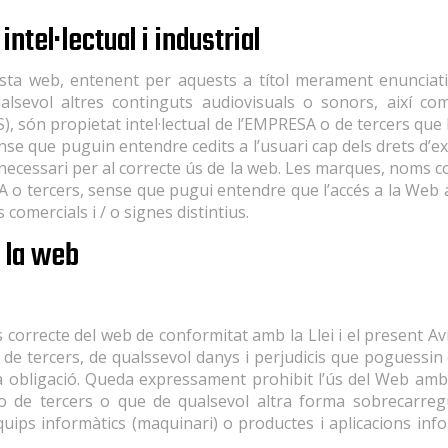
intel·lectual i industrial
sta web, entenent per aquests a títol merament enunciatiu 
ualsevol altres continguts audiovisuals o sonors, així co
 són propietat intel·lectual de l’EMPRESA o de tercers qu
ense que puguin entendre cedits a l’usuari cap dels drets d’
 necessari per al correcte ús de la web. Les marques, noms co
A o tercers, sense que pugui entendre que l’accés a la Web a
mercials i / o signes distintius.
 la web
s correcte del web de conformitat amb la Llei i el present A
de tercers, de qualssevol danys i perjudicis que poguessi
a obligació. Queda expressament prohibit l’ús del Web amb f
 de tercers o que de qualsevol altra forma sobrecarreguin
equips informàtics (maquinari) o productes i aplicacions in