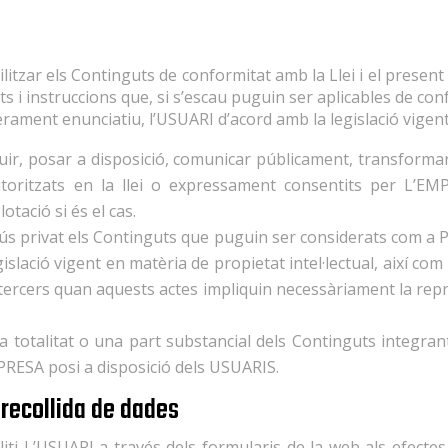
itzar els Continguts de conformitat amb la Llei i el present
ts i instruccions que, si s’escau puguin ser aplicables de co
erament enunciatiu, l’USUARI d’acord amb la legislació vigent
buir, posar a disposició, comunicar públicament, transforma
toritzats en la llei o expressament consentits per L’EM
lotació si és el cas.
 ús privat els Continguts que puguin ser considerats com a
islació vigent en matèria de propietat intel·lectual, així co
tercers quan aquests actes impliquin necessàriament la repr
r la totalitat o una part substancial dels Continguts integra
RESA posi a disposició dels USUARIS.
 recollida de dades
liti L’USUARI a través dels formularis de la web als efectes