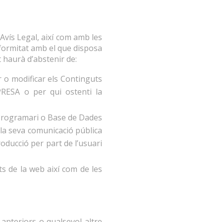
 Avís Legal, així com amb les
nformitat amb el que disposa
 haurà d’abstenir de:
r o modificar els Continguts
PRESA o per qui ostenti la
 Programari o Base de Dades
m la seva comunicació pública
oducció per part de l’usuari
nts de la web així com de les
 anteriors o qualsevol altre