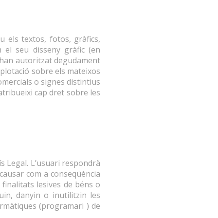
els textos, fotos, gràfics,
m el seu disseny gràfic (en
e han autoritzat degudament
explotació sobre els mateixos
mercials o signes distintius
tribueixi cap dret sobre les
vís Legal. L’usuari respondrà
n causar com a conseqüència
inalitats lesives de béns o
, danyin o inutilitzin les
formàtiques (programari ) de