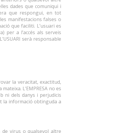
elles dades que comuniqui i
era que respongui, en tot
 les manifestacions falses o
ció que faciliti. L’usuari es
) per a l’accés als serveis
. L’USUARI serà responsable
var la veracitat, exactitud,
 la mateixa. L’EMPRESA no es
b ni dels danys i perjudicis
t la informació obtinguda a
 de virus o qualsevol altre