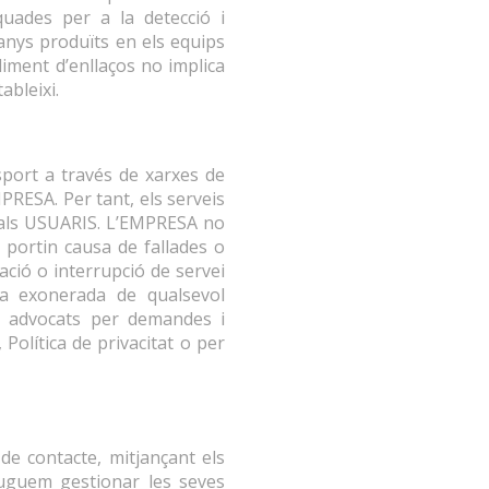
quades per a la detecció i
anys produïts en els equips
liment d’enllaços no implica
ableixi.
sport a través de xarxes de
MPRESA. Per tant, els serveis
r als USUARIS. L’EMPRESA no
 portin causa de fallades o
ació o interrupció de servei
a exonerada de qualsevol
 a advocats per demandes i
Política de privacitat o per
de contacte, mitjançant els
puguem gestionar les seves