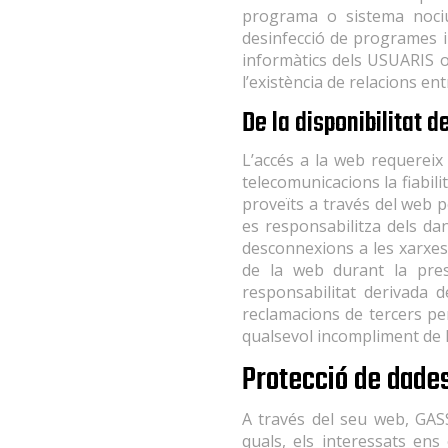
programa o sistema nociu.
desinfecció de programes i
informàtics dels USUARIS o 
l’existència de relacions en
De la disponibilitat 
L’accés a la web requereix
telecomunicacions la fiabili
proveïts a través del web 
es responsabilitza dels da
desconnexions a les xarxes 
de la web durant la pre
responsabilitat derivada 
reclamacions de tercers per
qualsevol incompliment de la
Protecció de dade
A través del seu web, GASS
quals, els interessats en