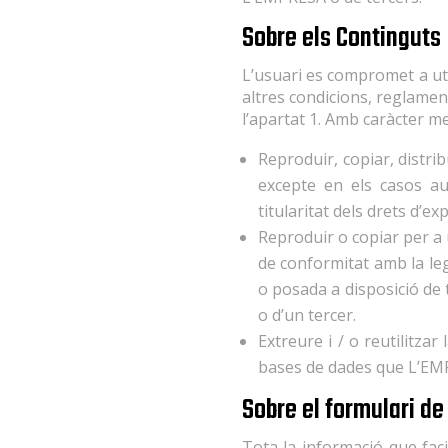
Sobre els Continguts
L’usuari es compromet a util
altres condicions, reglamen
l’apartat 1. Amb caràcter m
Reproduir, copiar, distri
excepte en els casos au
titularitat dels drets d’exp
Reproduir o copiar per a
de conformitat amb la leg
o posada a disposició de 
o d’un tercer.
Extreure i / o reutilitza
bases de dades que L’EMP
Sobre el formulari de
Tota la informació que faci